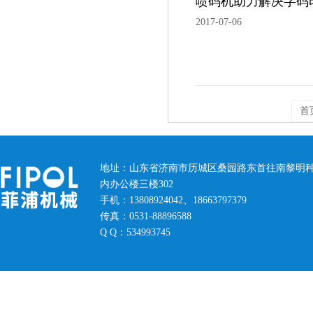
喷码机助力解决字码
2017-07-06
首
地址：山东省济南市历城区桑园路东首往南黎明
内办公楼三楼302
手机：13808924042、18663797379
传真：0531-88896588
Q Q：534993745