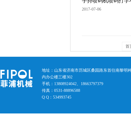
手持喷码机喷码打字
2017-07-06
首
地址：山东省济南市历城区桑园路东首往南黎明
内办公楼三楼302
手机：13808924042、18663797379
传真：0531-88896588
Q Q：534993745