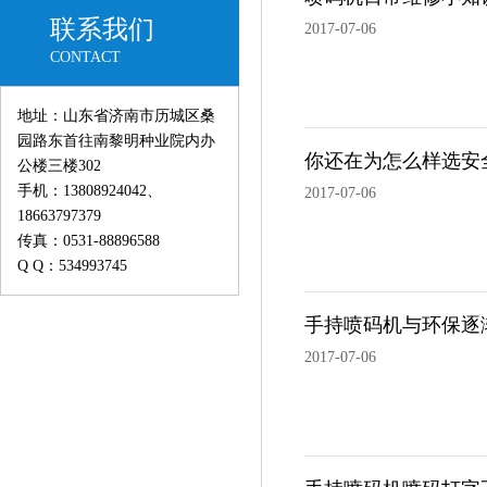
联系我们
2017-07-06
CONTACT
地址：山东省济南市历城区桑
园路东首往南黎明种业院内办
你还在为怎么样选安
公楼三楼302
手机：13808924042、
2017-07-06
18663797379
传真：0531-88896588
Q Q：534993745
手持喷码机与环保逐
2017-07-06