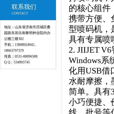
的核心组件
联系我们
CONTACT
携带方便、
型喷码机，
地址：山东省济南市历城区桑
园路东首往南黎明种业院内办
具有专属喷
公楼三楼302
手机：13808924042、
2. JIIJ
18663797379
传真：0531-88896588
Window
Q Q：534993745
化用USB
水耐摩擦，
简单。具有3
小巧便捷、
线、批号等