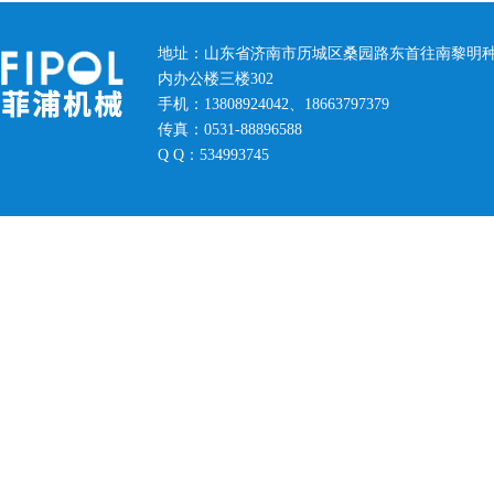
地址：山东省济南市历城区桑园路东首往南黎明
内办公楼三楼302
手机：13808924042、18663797379
传真：0531-88896588
Q Q：534993745