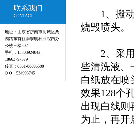
联系我们
1、搬动机
CONTACT
烧毁喷头。
地址：山东省济南市历城区桑
园路东首往南黎明种业院内办
公楼三楼302
2、采用侧
手机：13808924042、
18663797379
些清洗液、
传真：0531-88896588
Q Q：534993745
白纸放在喷
效果128
出现白线则
为止，再开