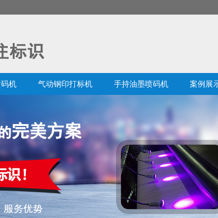
喷码机
气动钢印打标机
手持油墨喷码机
案例展