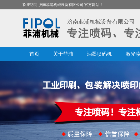
欢迎访问 济南菲浦机械设备有限公司 官方网站！
首页
关于菲浦
油墨喷码机
激光