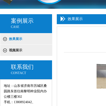
效果展示
案例展示
CASE
效果展示
视频展示
联系我们
CONTACT
地址：山东省济南市历城区桑
园路东首往南黎明种业院内办
公楼三楼302
手机：13808924042、